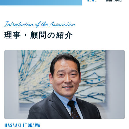
HOME
A
B
O
U
T
U
S
優良企業認審査事業、優良メディア認定審査事業、誹謗中傷メディア対策、寄付金ポータル
Introduction of the Association
理
事
・
顧
問
の
紹
介
MASAAKI ITOKAWA