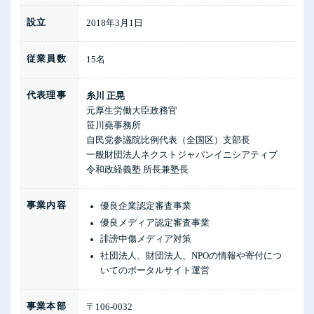
設立
2018年3月1日
従業員数
15名
代表理事
糸川 正晃
元厚生労働大臣政務官
笹川堯事務所
自民党参議院比例代表（全国区）支部長
一般財団法人ネクストジャパンイニシアティブ
令和政経義塾 所長兼塾長
事業内容
優良企業認定審査事業
優良メディア認定審査事業
誹謗中傷メディア対策
社団法人、財団法人、NPOの情報や寄付につ
いてのポータルサイト運営
事業本部
〒106-0032