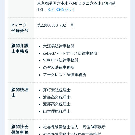
東京都港区六本木7-8-8 ミクニ六本木ビル4階
TEL
050-3645-6074
Pマーク
第22000363（02）号
登録番号
顧問弁護
大江橋法律事務所
士事務所
collectパートナーズ法律事務所
SUKURA法律事務所
のぞみ法律事務所
アークレスト法律事務所
顧問税理
茅町安弘税理士
士
渡部高久税理士
渡部高久税理士
山本理気税理士
顧問社会
社会保険労務士法人 岡佳伸事務所
保険事務
社会保険労務士&行政書士事務所