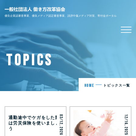
優良企業認審査事業、優良メディア認定審査事業、誹謗中傷メディア対策、寄付金ポータル
T
O
P
I
C
S
HOME
トピックス一覧
03/12, 2026
12/16, 2025
通勤途中でケガをした際
は労災保険を使いましょ
う